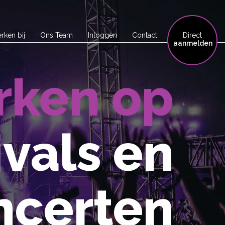
rken bij
Ons Team
Inloggen
Contact
Direct
aanmelden
ken op
ivals en
ncerten