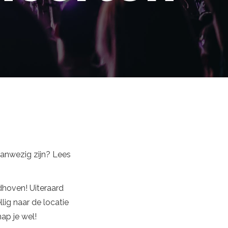
 aanwezig zijn? Lees
dhoven! Uiteraard
llig naar de locatie
nap je wel!