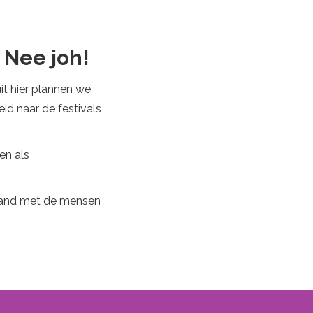
 Nee joh!
uit hier plannen we
eid naar de festivals
en als
e band met de mensen