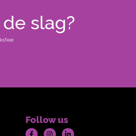
 de slag?
ksfeer.
Follow us