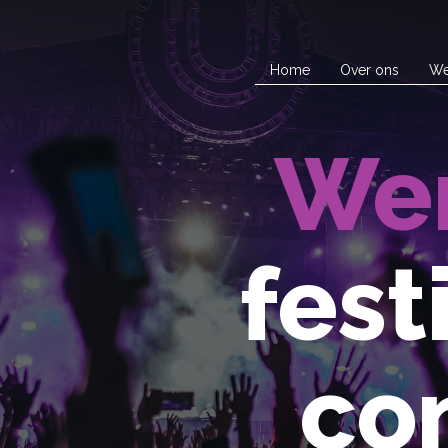
Home
Over ons
We
Wer
fest
co