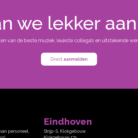
n we lekker aan
en van de beste muziek, leukste collega’s en uitstekende wer
Direct
aanmelden
Eindhoven
 van personeel,
Strijp-S, Klokgebouw
op!
Klokgebouw 174