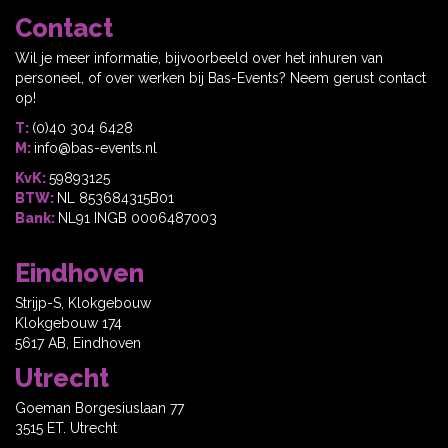
Contact
Wil je meer informatie, bijvoorbeeld over het inhuren van
personeel, of over werken bij Bas-Events? Neem gerust contact
op!
T:
(0)40 304 6428
M:
info@bas-events.nl
KvK:
59893125
BTW:
NL 853684315B01
Bank:
NL91 INGB 0006487003
Eindhoven
Strijp-S, Klokgebouw
Klokgebouw 174
5617 AB, Eindhoven
Utrecht
Goeman Borgesiuslaan 77
3515 ET. Utrecht