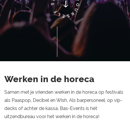
Werken in de horeca
Samen met je vrienden werken in de horeca op festivals
als Paaspop, Decibel en Wish. Als barpersoneel, op vip-
decks of achter de kassa. Bas-Events is hét
uitzendbureau voor het werken in de horeca!